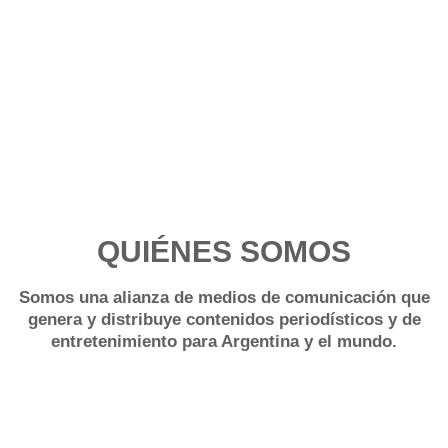
QUIÉNES SOMOS
​Somos una alianza de medios de comunicación que
genera y distribuye contenidos periodísticos y de
entretenimiento para Argentina y el mundo.